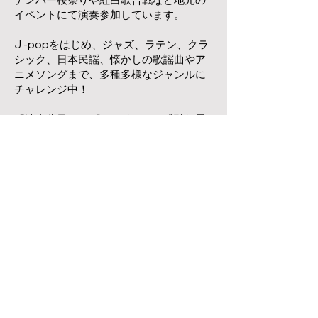
イベントにて演奏参加しています。
​J -popをはじめ、ジャズ、ラテン、クラ
シック、日本民謡、懐かしの歌謡曲やア
ニメソングまで、多種多様なジャンルに
チャレンジ中！
「演奏曲目」ジブリメドレー。残酷な天
使のテーゼ、日本民謡メドレー、ルパン
３世のテーマ、リベルタンゴ、ミックス
ナッツ、I got Rhythm, シンコペイテッド
クロック、など 今後は アイドル、ド
リフメドレーなども練習します！